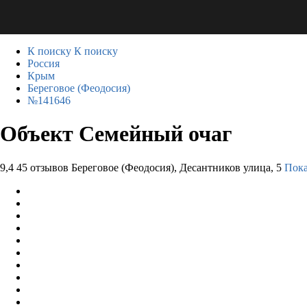
К поиску
К поиску
Россия
Крым
Береговое (Феодосия)
№141646
Объект Семейный очаг
9,4
45 отзывов
Береговое (Феодосия), Десантников улица, 5
Пока