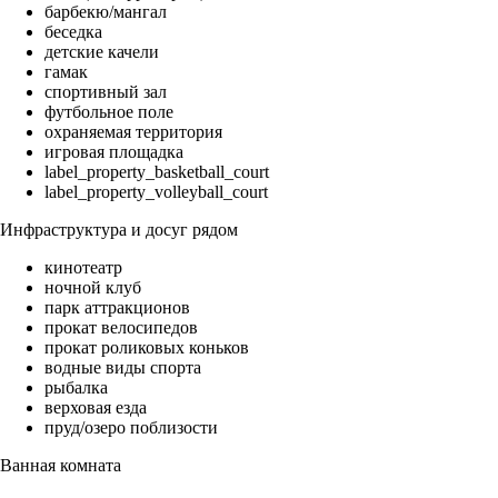
барбекю/мангал
беседка
детские качели
гамак
спортивный зал
футбольное поле
охраняемая территория
игровая площадка
label_property_basketball_court
label_property_volleyball_court
Инфраструктура и досуг рядом
кинотеатр
ночной клуб
парк аттракционов
прокат велосипедов
прокат роликовых коньков
водные виды спорта
рыбалка
верховая езда
пруд/озеро поблизости
Ванная комната