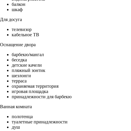
балкон
шкаф
Для досуга
телевизор
кабельное ТВ
Оснащение двора
барбекю/мангал
беседка
детские качели
пляжный зонтик
шезлонги
терраса
охраняемая территория
игровая площадка
принадлежности для барбекю
Ванная комната
полотенца
туалетные принадлежности
душ