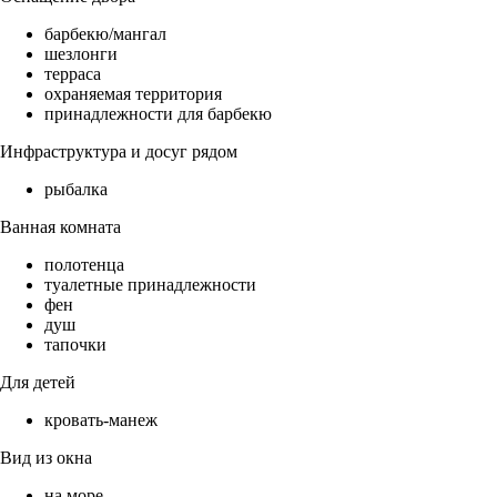
барбекю/мангал
шезлонги
терраса
охраняемая территория
принадлежности для барбекю
Инфраструктура и досуг рядом
рыбалка
Ванная комната
полотенца
туалетные принадлежности
фен
душ
тапочки
Для детей
кровать-манеж
Вид из окна
на море