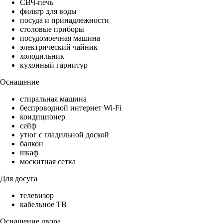
СВЧ-печь
фильтр для воды
посуда и принадлежности
столовые приборы
посудомоечная машина
электрический чайник
холодильник
кухонный гарнитур
Оснащение
стиральная машина
беспроводной интернет Wi-Fi
кондиционер
сейф
утюг с гладильной доской
балкон
шкаф
москитная сетка
Для досуга
телевизор
кабельное ТВ
Оснащение двора