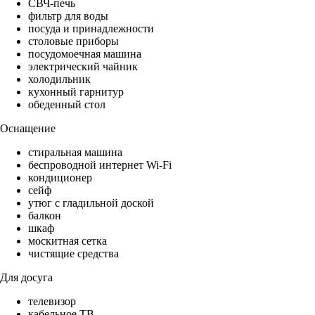
СВЧ-печь
фильтр для воды
посуда и принадлежности
столовые приборы
посудомоечная машина
электрический чайник
холодильник
кухонный гарнитур
обеденный стол
Оснащение
стиральная машина
беспроводной интернет Wi-Fi
кондиционер
сейф
утюг с гладильной доской
балкон
шкаф
москитная сетка
чистящие средства
Для досуга
телевизор
кабельное ТВ